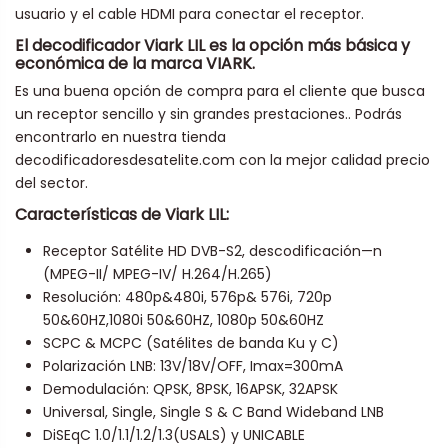
usuario y el cable HDMI para conectar el receptor.
El decodificador Viark LIL es la opción más básica y
económica de la marca VIARK.
Es una buena opción de compra para el cliente que busca
un receptor sencillo y sin grandes prestaciones.. Podrás
encontrarlo en nuestra tienda
decodificadoresdesatelite.com con la mejor calidad precio
del sector.
Características de Viark LIL:
Receptor Satélite HD DVB-S2, descodificación—n
(MPEG-II/ MPEG-IV/ H.264/H.265)
Resolución: 480p&480i, 576p& 576i, 720p
50&60HZ,1080i 50&60HZ, 1080p 50&60HZ
SCPC & MCPC (Satélites de banda Ku y C)
Polarización LNB: 13V/18V/OFF, Imax=300mA
Demodulación: QPSK, 8PSK, 16APSK, 32APSK
Universal, Single, Single S & C Band Wideband LNB
DiSEqC 1.0/1.1/1.2/1.3(USALS) y UNICABLE