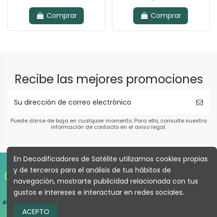
Comprar
Comprar
Recibe las mejores promociones
Puede darse de baja en cualquier momento. Para ello, consulte nuestra
información de contacto en el aviso legal.
En Decodificadores de Satélite utilizamos cookies propias
y de terceros para el análisis de tus hábitos de
Copyright 2022 | Decodificadores de Satélite | All
navegación, mostrarte publicidad relacionada con tus
Rights Reserved.
gustos e intereses e interactuar en redes sociales.
Aviso Legal
|
Política de devoluciones y derecho de desistimiento
|
Política de
ACEPTO
Privacidad
|
Política de Envíos