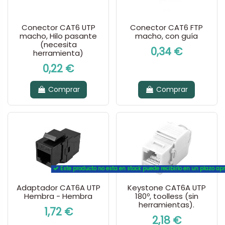
Conector CAT6 UTP
Conector CAT6 FTP
macho, Hilo pasante
macho, con guía
(necesita
0,34 €
herramienta)
0,22 €
Comprar
Comprar
Este producto no esta en stock puede recibirlo en un plazo a
Adaptador CAT6A UTP
Keystone CAT6A UTP
Hembra - Hembra
180º, toolless (sin
herramientas).
1,72 €
2,18 €