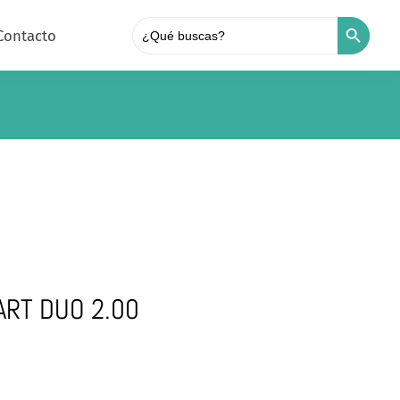
Search Button
Search
for:
Contacto
ART DUO 2.00